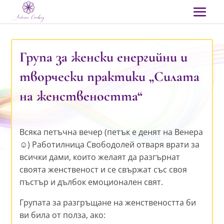
Група за женски енергийни и
творчески практики „Силата
на женствеността“
Всяка петъчна вечер (петък е денят на Венера
☺) Работилница Свободолей отваря врати за
всички дами, които желаят да разгърнат
своята женственост и се свържат със своя
пъстър и дълбок емоционален свят.
Групата за разгръщане на женствеността би
ви била от полза, ако: