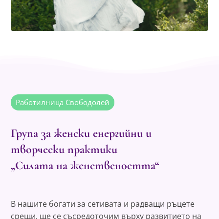
Работилница Свободолей
Група за женски енергийни и
творчески практики
„Силата на женствеността“
В нашите богати за сетивата и радващи ръцете
срещи, ще се съсредоточим върху развитието на