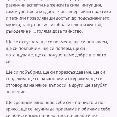
различни аспекти на женската сила, интуиция,
самочувствие и мъдрост чрез енергийни практики
и техники позволяващи достъп до подсъзнанието,
музика, танц, поезия, изобразително изкуство,
ръкоделие и … голяма доза тайнство.
Ще се отпуснем, ще се посмеем, ще си поплачем,
ще си помълчим, ще си попеем, ще си
потанцуваме, ще се почувстваме добре в тялото
си…
Ще си побъбрим, ще си поразсъждаваме, ще си
споделим, ще се вдъхновим и окуражим, ще си
отговорим на някои въпроси, а други ще загубят
значение..
Ще срещнем едно ново себе си – по-чисто и по-
зряло.. ще се научим да приемаме и обичаме себе
си по-истински, по-цялостно, по-щедро и по-