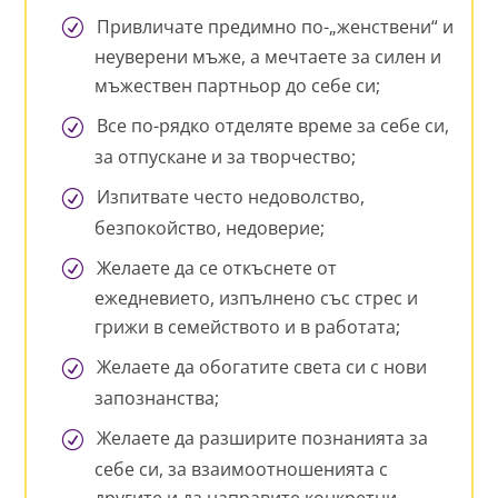
Привличате предимно по-„женствени“ и
неуверени мъже, а мечтаете за силен и
мъжествен партньор до себе си;
Все по-рядко отделяте време за себе си,
за отпускане и за творчество;
Изпитвате често недоволство,
безпокойство, недоверие;
Желаете да се откъснете от
ежедневието, изпълнено със стрес и
грижи в семейството и в работата;
Желаете да обогатите света си с нови
запознанства;
Желаете да разширите познанията за
себе си, за взаимоотношенията с
другите и да направите конкретни