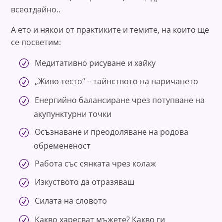
всеотдайно..
А ето и някои от практиките и темите, на които ще
се посветим:
Медитативно рисуване и хайку
„Живо тесто“ – тайнството на наричането
Енергийно балансиране чрез потупване на
акупунктурни точки
Осъзнаване и преодоляване на родова
обремененост
Работа със сянката чрез колаж
Изкуството да отразяваш
Силата на словото
Какво харесват мъжете? Какво ги