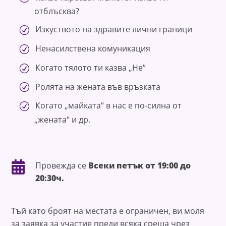
отблъсква?
Изкуството на здравите лични граници
Ненасилствена комуникация
Когато тялото ти казва „Не“
Ролята на жената във връзката
Когато „майката“ в нас е по-силна от
„жената“ и др.

Провежда се
Всеки петък от 19:00 до
20:30ч.
Тъй като броят на местата е ограничен, ви моля
за заявка за участие преди всяка среща чрез