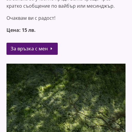
кратко съобщение по вайбър или месинджър.
Очаквам ви с радост!
Цена: 15 лв.
За връзка с мен