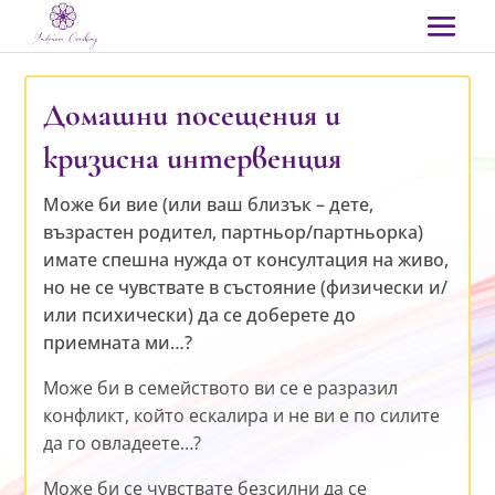
Домашни посещения и
кризисна интервенция
Може би вие (или ваш близък – дете,
възрастен родител, партньор/партньорка)
имате спешна нужда от консултация на живо,
но не се чувствате в състояние (физически и/
или психически) да се доберете до
приемната ми…?
Може би в семейството ви се е разразил
конфликт, който ескалира и не ви е по силите
да го овладеете…?
Може би се чувствате безсилни да се