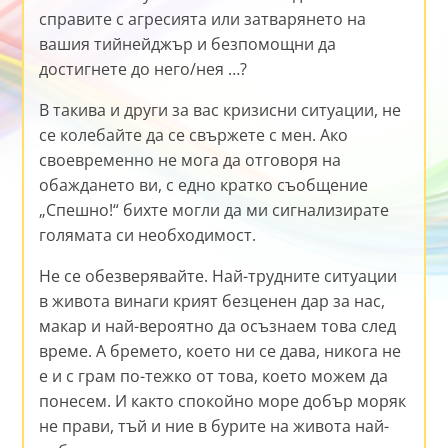
справите с агресията или затварянето на
вашия тийнейджър и безпомощни да
достигнете до него/нея …?
В такива и други за вас кризисни ситуации, не
се колебайте да се свържете с мен. Ако
своевременно не мога да отговоря на
обаждането ви, с едно кратко съобщение
„Спешно!“ бихте могли да ми сигнализирате
голямата си необходимост.
Не се обезверявайте. Най-трудните ситуации
в живота винаги крият безценен дар за нас,
макар и най-вероятно да осъзнаем това след
време. А бремето, което ни се дава, никога не
е и с грам по-тежко от това, което можем да
понесем. И както спокойно море добър моряк
не прави, тъй и ние в бурите на живота най-